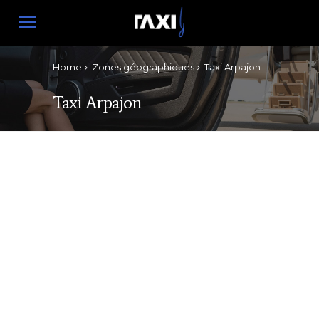
Home
Zones géographiques
Taxi Arpajon
Taxi Arpajon
Chauffeur
Arpajon
|
Réservez votre chauffeur
Vous souhaitez réserver un
chauffeur à Arpajon ? Que ce soit
pour un transport professionnel
ou un transport privé, nos